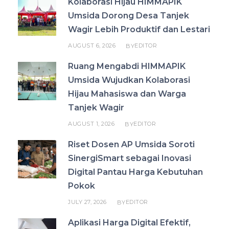
Kolaborasi Hijau HIMMAPIK
Umsida Dorong Desa Tanjek
Wagir Lebih Produktif dan Lestari
AUGUST 6, 2026
EDITOR
BY
Ruang Mengabdi HIMMAPIK
Umsida Wujudkan Kolaborasi
Hijau Mahasiswa dan Warga
Tanjek Wagir
AUGUST 1, 2026
EDITOR
BY
Riset Dosen AP Umsida Soroti
SinergiSmart sebagai Inovasi
Digital Pantau Harga Kebutuhan
Pokok
JULY 27, 2026
EDITOR
BY
Aplikasi Harga Digital Efektif,