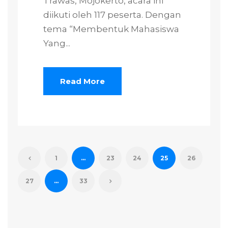
Trawas, Mojokerto, acara ini
diikuti oleh 117 peserta. Dengan
tema “Membentuk Mahasiswa
Yang...
Read More
1
…
23
24
25
26
27
…
33