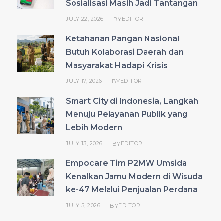
Sosialisasi Masih Jadi Tantangan
JULY 22, 2026
EDITOR
BY
Ketahanan Pangan Nasional
Butuh Kolaborasi Daerah dan
Masyarakat Hadapi Krisis
JULY 17, 2026
EDITOR
BY
Smart City di Indonesia, Langkah
Menuju Pelayanan Publik yang
Lebih Modern
JULY 13, 2026
EDITOR
BY
Empocare Tim P2MW Umsida
Kenalkan Jamu Modern di Wisuda
ke-47 Melalui Penjualan Perdana
JULY 5, 2026
EDITOR
BY