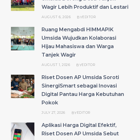
Wagir Lebih Produktif dan Lestari
AUGUST 6, 2026
EDITOR
BY
Ruang Mengabdi HIMMAPIK
Umsida Wujudkan Kolaborasi
Hijau Mahasiswa dan Warga
Tanjek Wagir
AUGUST 1, 2026
EDITOR
BY
Riset Dosen AP Umsida Soroti
SinergiSmart sebagai Inovasi
Digital Pantau Harga Kebutuhan
Pokok
JULY 27, 2026
EDITOR
BY
Aplikasi Harga Digital Efektif,
Riset Dosen AP Umsida Sebut