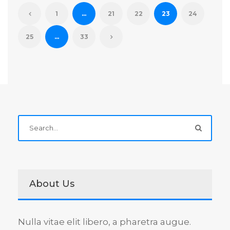
1
…
21
22
23
24
25
…
33
About Us
Nulla vitae elit libero, a pharetra augue.