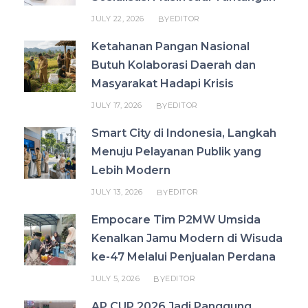
JULY 22, 2026
EDITOR
BY
Ketahanan Pangan Nasional
Butuh Kolaborasi Daerah dan
Masyarakat Hadapi Krisis
JULY 17, 2026
EDITOR
BY
Smart City di Indonesia, Langkah
Menuju Pelayanan Publik yang
Lebih Modern
JULY 13, 2026
EDITOR
BY
Empocare Tim P2MW Umsida
Kenalkan Jamu Modern di Wisuda
ke-47 Melalui Penjualan Perdana
JULY 5, 2026
EDITOR
BY
AP CUP 2026 Jadi Panggung