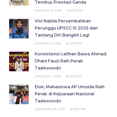
Tembus Prestasi Ganda
JANUARY 10, 2026
EDITOR
BY
Vivi Nabila Persembahkan
Perunggu UPSCC III 2025 dan
Tantang Diri Bangkit Lagi
JANUARY 6, 2026
EDITOR
BY
Konsistensi Latihan Bawa Ahmad
Dhani Fauzi Raih Perak
Taekwondo
JANUARY 2, 2026
EDITOR
BY
Elok, Mahasiswa AP Umsida Raih
Perak di Kejuaraan Nasional
Taekwondo
DECEMBER 28, 2025
EDITOR
BY