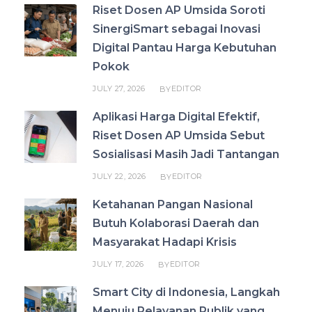
Riset Dosen AP Umsida Soroti
SinergiSmart sebagai Inovasi
Digital Pantau Harga Kebutuhan
Pokok
JULY 27, 2026
EDITOR
BY
Aplikasi Harga Digital Efektif,
Riset Dosen AP Umsida Sebut
Sosialisasi Masih Jadi Tantangan
JULY 22, 2026
EDITOR
BY
Ketahanan Pangan Nasional
Butuh Kolaborasi Daerah dan
Masyarakat Hadapi Krisis
JULY 17, 2026
EDITOR
BY
Smart City di Indonesia, Langkah
Menuju Pelayanan Publik yang