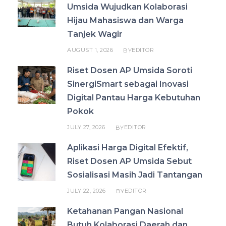
Umsida Wujudkan Kolaborasi
Hijau Mahasiswa dan Warga
Tanjek Wagir
AUGUST 1, 2026
EDITOR
BY
Riset Dosen AP Umsida Soroti
SinergiSmart sebagai Inovasi
Digital Pantau Harga Kebutuhan
Pokok
JULY 27, 2026
EDITOR
BY
Aplikasi Harga Digital Efektif,
Riset Dosen AP Umsida Sebut
Sosialisasi Masih Jadi Tantangan
JULY 22, 2026
EDITOR
BY
Ketahanan Pangan Nasional
Butuh Kolaborasi Daerah dan