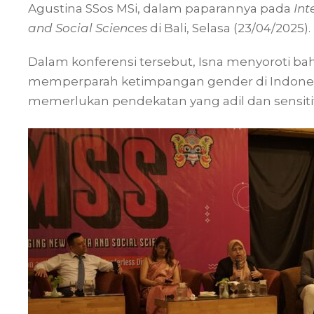
Agustina SSos MSi, dalam paparannya pada
Int
and Social Sciences
di Bali, Selasa (23/04/2025).
Dalam konferensi tersebut, Isna menyoroti bahw
memperparah ketimpangan gender di Indones
memerlukan pendekatan yang adil dan sensiti