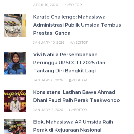
APRIL 10, 2026
EDITOR
BY
Karate Challenge: Mahasiswa
Administrasi Publik Umsida Tembus
Prestasi Ganda
JANUARY 10, 2026
EDITOR
BY
Vivi Nabila Persembahkan
Perunggu UPSCC III 2025 dan
Tantang Diri Bangkit Lagi
JANUARY 6, 2026
EDITOR
BY
Konsistensi Latihan Bawa Ahmad
Dhani Fauzi Raih Perak Taekwondo
JANUARY 2, 2026
EDITOR
BY
Elok, Mahasiswa AP Umsida Raih
Perak di Kejuaraan Nasional