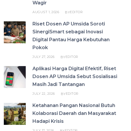
Wagir
AUGUST 1, 2026
EDITOR
BY
Riset Dosen AP Umsida Soroti
SinergiSmart sebagai Inovasi
Digital Pantau Harga Kebutuhan
Pokok
JULY 27, 2026
EDITOR
BY
Aplikasi Harga Digital Efektif, Riset
Dosen AP Umsida Sebut Sosialisasi
Masih Jadi Tantangan
JULY 22, 2026
EDITOR
BY
Ketahanan Pangan Nasional Butuh
Kolaborasi Daerah dan Masyarakat
Hadapi Krisis
JULY 17, 2026
EDITOR
BY