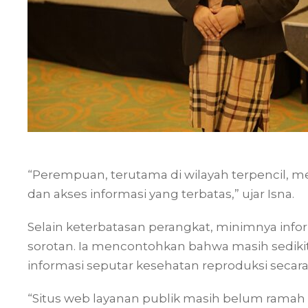
“Perempuan, terutama di wilayah terpencil, memi
dan akses informasi yang terbatas,” ujar Isna.
Selain keterbatasan perangkat, minimnya info
sorotan. Ia mencontohkan bahwa masih sedikit
informasi seputar kesehatan reproduksi secara j
“Situs web layanan publik masih belum ramah