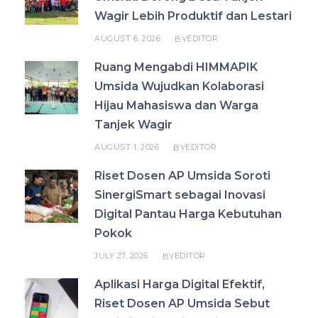
Wagir Lebih Produktif dan Lestari
AUGUST 6, 2026
EDITOR
BY
Ruang Mengabdi HIMMAPIK
Umsida Wujudkan Kolaborasi
Hijau Mahasiswa dan Warga
Tanjek Wagir
AUGUST 1, 2026
EDITOR
BY
Riset Dosen AP Umsida Soroti
SinergiSmart sebagai Inovasi
Digital Pantau Harga Kebutuhan
Pokok
JULY 27, 2026
EDITOR
BY
Aplikasi Harga Digital Efektif,
Riset Dosen AP Umsida Sebut