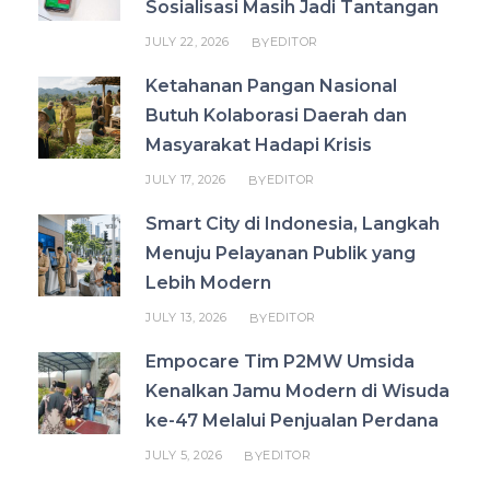
Sosialisasi Masih Jadi Tantangan
JULY 22, 2026
EDITOR
BY
Ketahanan Pangan Nasional
Butuh Kolaborasi Daerah dan
Masyarakat Hadapi Krisis
JULY 17, 2026
EDITOR
BY
Smart City di Indonesia, Langkah
Menuju Pelayanan Publik yang
Lebih Modern
JULY 13, 2026
EDITOR
BY
Empocare Tim P2MW Umsida
Kenalkan Jamu Modern di Wisuda
ke-47 Melalui Penjualan Perdana
JULY 5, 2026
EDITOR
BY