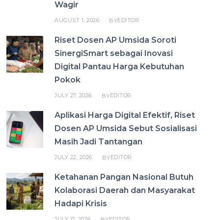
Wagir
AUGUST 1, 2026
EDITOR
BY
Riset Dosen AP Umsida Soroti
SinergiSmart sebagai Inovasi
Digital Pantau Harga Kebutuhan
Pokok
JULY 27, 2026
EDITOR
BY
Aplikasi Harga Digital Efektif, Riset
Dosen AP Umsida Sebut Sosialisasi
Masih Jadi Tantangan
JULY 22, 2026
EDITOR
BY
Ketahanan Pangan Nasional Butuh
Kolaborasi Daerah dan Masyarakat
Hadapi Krisis
JULY 17, 2026
EDITOR
BY