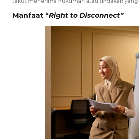
takut menerima hukuman atau tindakan yang m
Manfaat “
Right to Disconnect”