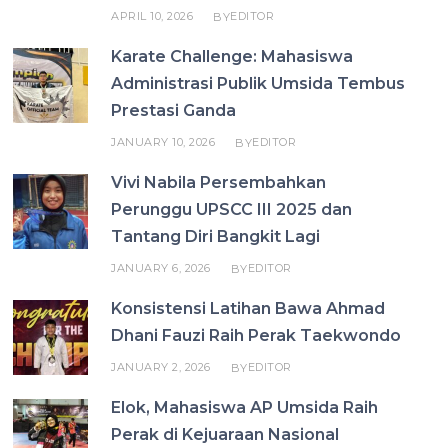
APRIL 10, 2026
EDITOR
BY
Karate Challenge: Mahasiswa
Administrasi Publik Umsida Tembus
Prestasi Ganda
JANUARY 10, 2026
EDITOR
BY
Vivi Nabila Persembahkan
Perunggu UPSCC III 2025 dan
Tantang Diri Bangkit Lagi
JANUARY 6, 2026
EDITOR
BY
Konsistensi Latihan Bawa Ahmad
Dhani Fauzi Raih Perak Taekwondo
JANUARY 2, 2026
EDITOR
BY
Elok, Mahasiswa AP Umsida Raih
Perak di Kejuaraan Nasional