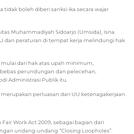
a tidak boleh diberi sanksi ika secara wajar
sitas Muhammadiyah Sidoarjo (Umsida), Isna
UU dan peraturan di tempat kerja melindungi hak
mulai dari hak atas upah minimum,
i, bebas perundungan dan pelecehan,
di Administrasi Publik itu.
”
merupakan perluasan dari UU ketenagakerjaan.
Fair Work Act 2009, sebagai bagian dari
ngan undang-undang “Closing Loopholes”.