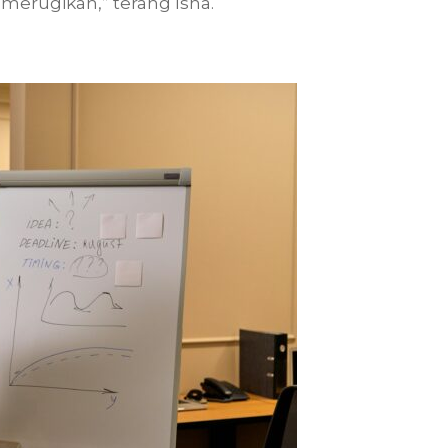
erugikan,” terang Isna.