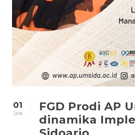
FGD Prodi AP 
01
JAN
dinamika Imple
Sidoarjo