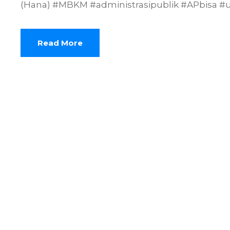
(Hana) #MBKM #administrasipublik #APbisa #
Read More