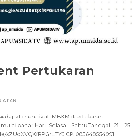
ent Pertukaran
GIATAN
r 4 dapat mengikuti MBKM (Pertukaran
lai pada : Hari : Selasa – SabtuTanggal : 21 – 25
s.gle/sZUdXVQXfRPGrLTY6 CP. 085648554991