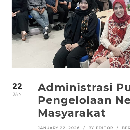
Administrasi Pu
22
JAN
Pengelolaan Ne
Masyarakat
JANUARY 22, 2026
BY
EDITOR
BE