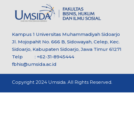
Kampus 1 Universitas Muhammadiyah Sidoarjo
Jl. Mojopahit No. 666 B, Sidowayah, Celep, Kec.
Sidoarjo, Kabupaten Sidoarjo, Jawa Timur 61271
Telp : +62-31-8945444
fbhis@umsida.ac.id
Copyright 2024 Umsida. All Rights Reserved.