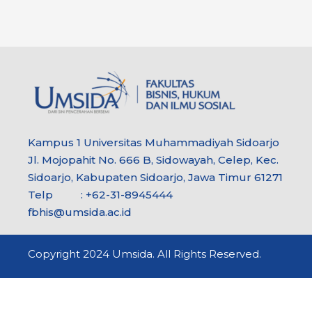
Kampus 1 Universitas Muhammadiyah Sidoarjo
Jl. Mojopahit No. 666 B, Sidowayah, Celep, Kec.
Sidoarjo, Kabupaten Sidoarjo, Jawa Timur 61271
Telp : +62-31-8945444
fbhis@umsida.ac.id
Copyright 2024 Umsida. All Rights Reserved.